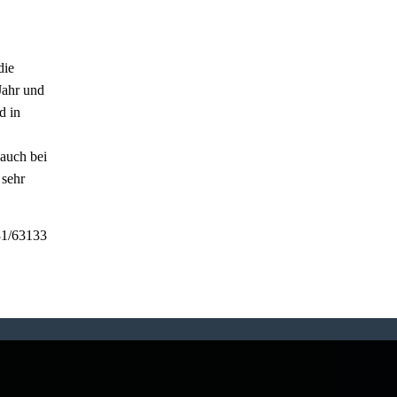
die
Jahr und
d in
auch bei
 sehr
31/63133