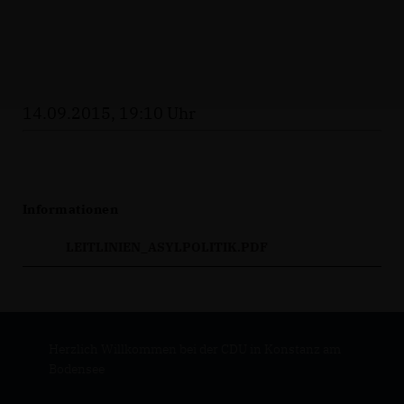
14.09.2015, 19:10 Uhr
Informationen
LEITLINIEN_ASYLPOLITIK.PDF
Herzlich Willkommen bei der CDU in Konstanz am
Bodensee