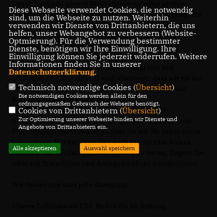
Unser Land und unsere Stadt stehen vor einer großen
Diese Webseite verwendet Cookies, die notwendig
Herausforderung: Zahlreiche Menschen sind vor Krieg und
sind, um die Webseite zu nutzen. Weiterhin
Gewalt zu uns geflohen. Als Partei mit dem C im Namen
verwenden wir Dienste von Drittanbietern, die uns
helfen, unser Webangebot zu verbessern (Website-
nehmen wir die humanitäre Verpflichtung sehr ernst,
Optmierung). Für die Verwendung bestimmter
diesen Menschen Sicherheit und eine
Dienste, benötigen wir Ihre Einwilligung. Ihre
Einwilligung können Sie jederzeit widerrufen. Weitere
menschenwürdige Unterkunft zu gewähren.
Informationen finden Sie in unserer
Dass diese Aufgabe keine leichte ist, zeigt sich seit
Datenschutzerklärung
.
geraumer Zeit. Wir als CDU sind überzeugt, dass wir sie nur
Technisch notwendige Cookies (
Übersicht
)
bewältigen können mit einem Dreiklang aus Offenheit,
Die notwendigen Cookies werden allein für den
Ehrlichkeit und Information.
ordnungsgemäßen Gebrauch der Webseite benötigt.
Die CDU-Fraktion im Gemeinderat und der CDU-
Cookies von Drittanbietern (
Übersicht
)
Zur Optimierung unserer Webseite binden wir Dienste und
Stadtverband haben sich auf Leitlinien für die Asyl- und
Angebote von Drittanbietern ein.
Flüchtlingspolitik verständigt, über die wir Sie daher heute
informieren. Wir möchten dies auch erneut zum Anlass
Alle akzeptieren
Auswahl speichern
nehmen, um mit Ihnen in einen Dialog zu treten. Zögern Sie
nicht mit Ihren Ideen und Anliegen auf uns zuzukommen.
Wir freuen uns über jede Anregung!
Unsere Leitlinien als PDF, finden Sie im Anhang.