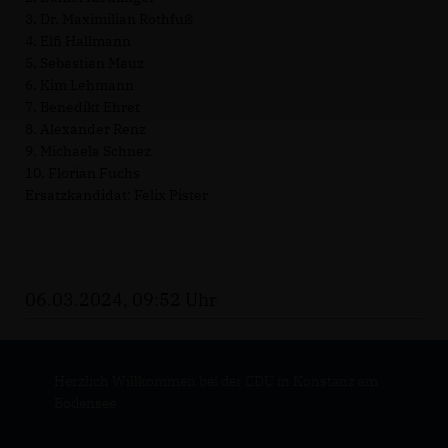
3. Dr. Maximilian Rothfuß
4. Elfi Hallmann
5. Sebastian Mauz
6. Kim Lehmann
7. Benedikt Ehret
8. Alexander Renz
9. Michaela Schnez
10. Florian Fuchs
Ersatzkandidat: Felix Pister
06.03.2024, 09:52 Uhr
Herzlich Willkommen bei der CDU in Konstanz am
Bodensee