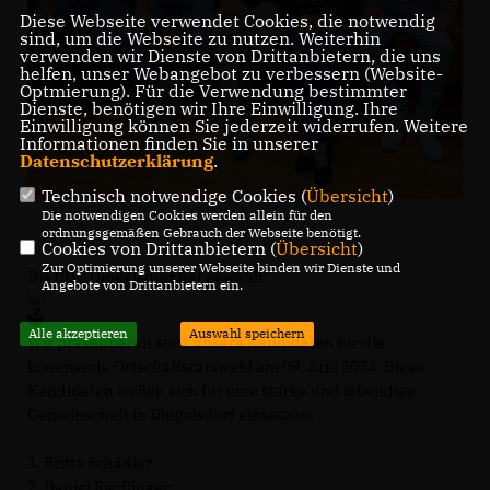
Diese Webseite verwendet Cookies, die notwendig
sind, um die Webseite zu nutzen. Weiterhin
verwenden wir Dienste von Drittanbietern, die uns
helfen, unser Webangebot zu verbessern (Website-
Optmierung). Für die Verwendung bestimmter
Dienste, benötigen wir Ihre Einwilligung. Ihre
Einwilligung können Sie jederzeit widerrufen. Weitere
Informationen finden Sie in unserer
Datenschutzerklärung
.
Technisch notwendige Cookies (
Übersicht
)
Die notwendigen Cookies werden allein für den
ordnungsgemäßen Gebrauch der Webseite benötigt.
Cookies von Drittanbietern (
Übersicht
)
Zur Optimierung unserer Webseite binden wir Dienste und
Die CDU Dingelsdorf hat gewählt!
Angebote von Drittanbietern ein.
Alle akzeptieren
Auswahl speichern
Wir präsentieren stolz unsere Kandidaten für die
kommende Ortschaftsratswahl am 09. Juni 2024. Diese
Kandidaten wollen sich für eine starke und lebendige
Gemeinschaft in Dingelsdorf einsetzen:
1. Britta Schädler
2. Daniel Riedlinger